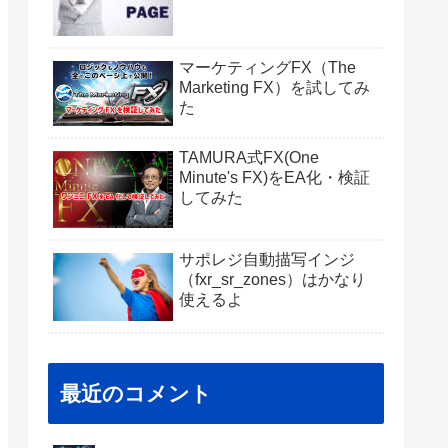
マーケティングFX（The
Marketing FX）を試してみ
た
TAMURA式FX(One
Minute's FX)をEA化・検証
してみた
サポレジ自動描写インジ
（fxr_sr_zones）はかなり
使えるよ
最近のコメント