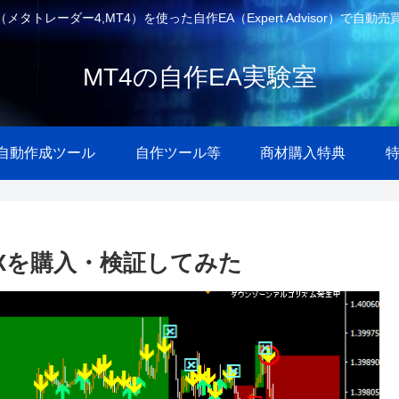
4（メタトレーダー4,MT4）を使った自作EA（Expert Advisor）
MT4の自作EA実験室
A自動作成ツール
自作ツール等
商材購入特典
Xを購入・検証してみた