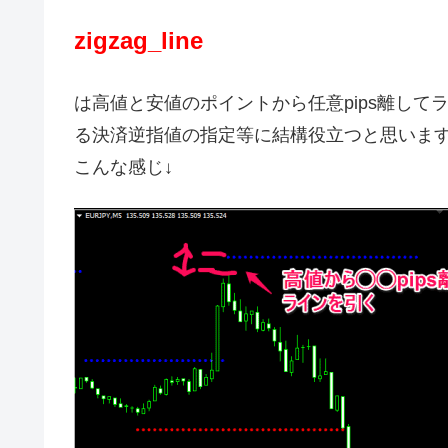
zigzag_line
は高値と安値のポイントから任意pips離し
る決済逆指値の指定等に結構役立つと思いま
こんな感じ↓