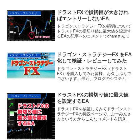
TrailingStop_EA...
ドラストFXで損切幅が大きけれ
ドラゴン・ストラテジーFX
ばエントリーしないEA
ドラゴンストラテジーFXの損切について
ドラストFXの損切り値に最大値を設定す
るEAの記事へのコメントでchamさんと
いう方からこんなご意見を頂きました。
Michi さんドラストFXを紹介していただ
いて有難うございました。早速ダウンロ
ドラゴン・ストラテジーFX をEA
ドラゴン・ストラテジーFX
ードさせ...
化して検証・レビューしてみた
ドラゴン・ストラテジーFX（ドラスト
FX）を購入してみた皆様、お久しぶりで
ございます。最近、ブログのシステムの
調子が悪くてテンションが下がったこと
に加え、本業がちょっと忙しくて記事の
更新がなかなか出来ない状態でした。ス
ドラストFXの損切り値に最大値
ドラゴン・ストラテジーFX
ミマセンm(__)mF...
を設定するEA
ドラストFXを検証してみてドラゴンスト
ラテジーFXの特設ページで、ぶーみんさ
んという方からこんなコメントを頂きま
した。Michiさまはじめまして。ぶーみん
と申します。 ドラストＦＸの購入を検討
していて、Michiさんのサイトを知り、
EAの検...