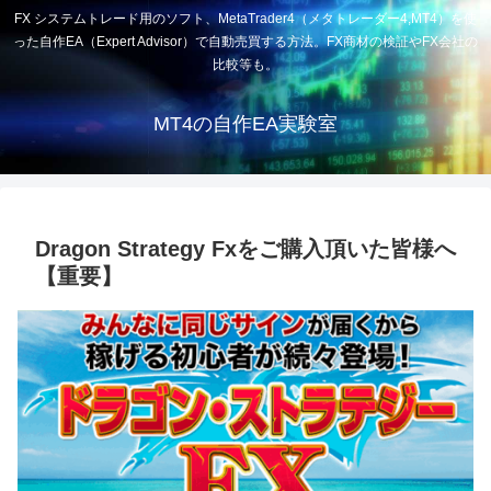
FX システムトレード用のソフト、MetaTrader4（メタトレーダー4,MT4）を使
った自作EA（Expert Advisor）で自動売買する方法。FX商材の検証やFX会社の
比較等も。
MT4の自作EA実験室
Dragon Strategy Fxをご購入頂いた皆様へ
【重要】