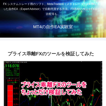
FX システムトレード用のソフト、MetaTrader4（メタトレーダー4,MT4）を使
った自作EA（Expert Advisor）で自動売買する方法。FX商材の検証やFX会社の
比較等も。
MT4の自作EA実験室
プライス乖離FXのツールを検証してみた