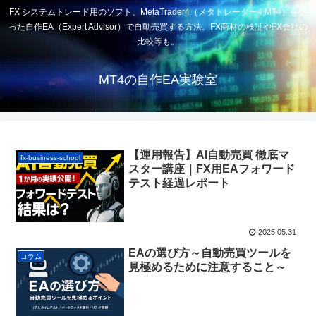
FX システムトレード用のソフト、MetaTrader4（メタトレーダー4,MT4）を使
った自作EA（Expert Advisor）で自動売買する方法。FX商材の検証やFX会社の
比較等も。
MT4の自作EA実験室
【運用報告】AI自動売買 徹底マ
fx-business-school
スター講座｜FX用EAフォワード
テスト経過レポート
2025.05.31
EAの選び方～自動売買ツールを
コラム
見極めるために注意すること～