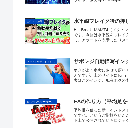
水平線ブレイク後の押
自作ツール等
HL_Break_MAMT4（
です。今回は水平線をブレイ
し、アラートを表示したりメー
サポレジ自動描写インジ（
ネットで公開されている手法の検証
ボクがよく参考にさせて頂いて
んですが、上のサイトにfxr_
実はこのインジ、現在ボクの本
EAの作り方（平均足
EAやインジケーターの作り方
平均足を使った新コイントス
ですね、というご指摘をいただ
ト上で公開されているロジックE