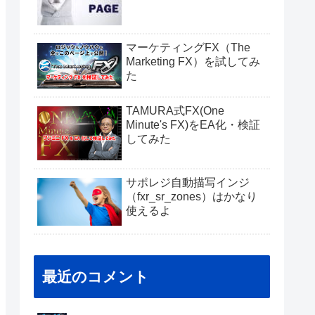
マーケティングFX（The
Marketing FX）を試してみ
た
TAMURA式FX(One
Minute's FX)をEA化・検証
してみた
サポレジ自動描写インジ
（fxr_sr_zones）はかなり
使えるよ
最近のコメント