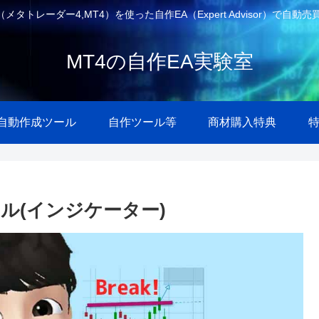
4（メタトレーダー4,MT4）を使った自作EA（Expert Advisor）
MT4の自作EA実験室
A自動作成ツール
自作ツール等
商材購入特典
ル(インジケーター)