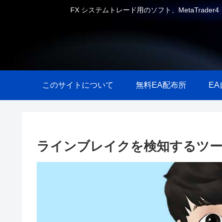
FX システムトレード用のソフト、MetaTrader
このサイトについて
無料EA配布所
E
ラインブレイクを検知するツー