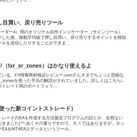
し目買い、戻り売りツール
メタトレーダー4）用のオリジナル自作インジケーター（サインツール）
クした後、移動平均線で押し目買い、戻り売りするポイントを検知
ルを送信したりすることができま...
fxr_sr_zones）はかなり使えるよ
いる、FX情報商材検証レビュー.comさんネタでちょっと恐縮な
sr_zonesを使った手法の解説がされていました。詳しくはこちら↓
トレード用のポートフォリ...
を使った新コイントストレード）
トレードのEAを作成する方法最近プログラムの話とか、全然ない
きました(^^;全くその通りですので、久々ではありますが、ネッ
AをMT4EAエディタというツール...