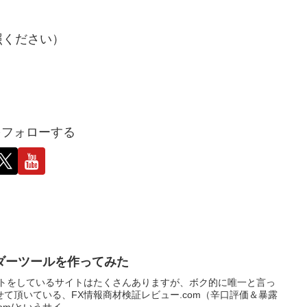
照ください）
iをフォローする
ダーツールを作ってみた
イトをしているサイトはたくさんありますが、ボク的に唯一と言っ
て頂いている、FX情報商材検証レビュー.com（辛口評価＆暴露
.com/というサイ...