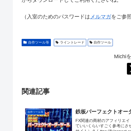
からダウンロードしてご利用くださいね。
（入室のためのパスワードは
メルマガ
をご参
自作ツール等
ライントレード
自作ツール
Mich
関連記事
鉄板パーフェクトオー
自作ツール等
FX関連の商材のアフィリエ
ていいくらいすごく参考にさせ
サイト）さんttps://fxinspect