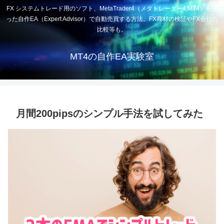
FX システムトレード用のソフト、MetaTrader4（メタトレーダー4,MT4）を使
った自作EA（Expert Advisor）で自動売買する方法。FX商材の検証やFX会社の
比較等も。
MT4の自作EA実験室
月間200pipsのシンプル手法を試してみた