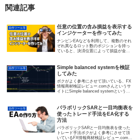
関連記事
任意の位置の含み損益を表示する
自作ツール等
インジケーターを作ってみた
ナンピンEAなどを利用して、複数のそれ
ぞれ異なるロット数のポジションを持っ
ていると、決済位置によって損益が金額
ベースでどの程度になるのかを知りたく
なる場面が結構あります。例えば以下の
チャートでは、それぞれ異なるロット数
Simple balanced systemを検証
自作ツール等
のショートポジションを...
してみた
ボクがよく参考にさせて頂いている、FX
情報商材検証レビュー.comさんというサ
イトにSimple balanced systemというス
トラテジーについての記事が掲載されて
いました。この手法、「Forex Strategies
Reveal...
パラボリックSARと一目均衡表を
自作ツール等
使ったトレード手法をEA化する
方法
パラボリックSARと一目均衡表を使った
トレード手法ボクがよく参考にさせて頂
いているFX情報商材検証レビュー.comさ