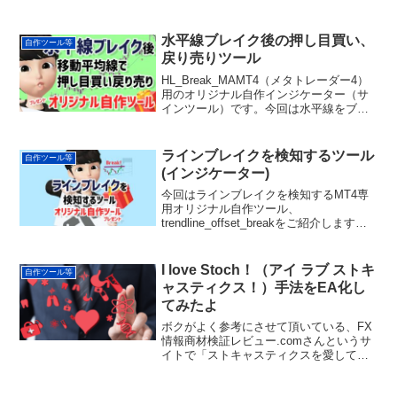
んというサイトに「パラボリックSARを
過信しすぎるのも危険…」という面白い
記事が掲載されていました。元ネタは以
水平線ブレイク後の押し目買い、
自作ツール等
下の動画のよう...
戻り売りツール
HL_Break_MAMT4（メタトレーダー4）
用のオリジナル自作インジケーター（サ
インツール）です。今回は水平線をブレ
イクした後、移動平均線で押し目買い、
戻り売りするポイントを検知し、アラー
トを表示したりメールを送信したりする
ラインブレイクを検知するツール
自作ツール等
ことができま...
(インジケーター)
今回はラインブレイクを検知するMT4専
用オリジナル自作ツール、
trendline_offset_breakをご紹介します。
例えば下記のようなチャートパタンが現
れた際にラインブレイクのタイミングを
検知したい場面は結構多いと思います。
I love Stoch！（アイ ラブ ストキ
自作ツール等
(oand...
ャスティクス！）手法をEA化し
てみたよ
ボクがよく参考にさせて頂いている、FX
情報商材検証レビュー.comさんというサ
イトで「ストキャスティクスを愛してや
まない男の手法」というのが解説されて
おりまして、とても面白そうだったので