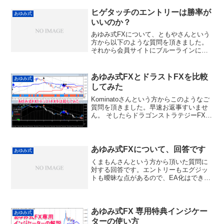
ヒゲタッチのエントリーは勝率が
あゆみ式
いいのか？
あゆみ式FXについて、ともやさんという
方から以下のような質問を頂きました。
それから会員サイトにブルーラインに髭
がかかっている場合の勝率がいいという
情報がありますが、Michi様は検証されま
したか？ お暇な時で結構ですのでご意見
あゆみ式FXとドラストFXを比較
あゆみ式
をお聞かせ下さ...
してみた
Kominatoさんという方からこのようなご
質問を頂きました。早速お返事すいませ
ん。 そしたらドラゴンストラテジーFXを
買いたいです。 その前に質問ですがこれ
も5分足のトレンドフォローだと思います
がどんな違いがありますか？ 同じようだ
ったら...
あゆみ式FXについて、回答です
あゆみ式
くまもんさんという方から頂いた質問に
対する回答です。エントリーもエグジッ
トも曖昧な点があるので、EA化はでき
ず、勝率とかを出すことは残念ながらで
きませんm(__)m最近のトレードポイント
を動画でお見せするので、申し訳ないん
ですがそれを見て判...
あゆみ式FX 専用特典インジケー
あゆみ式
ターの使い方