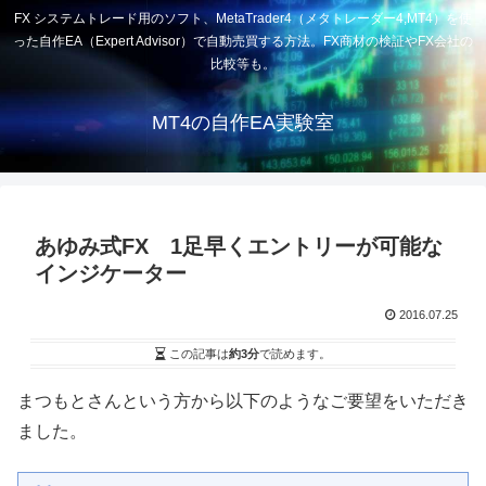
FX システムトレード用のソフト、MetaTrader4（メタトレーダー4,MT4）を使
った自作EA（Expert Advisor）で自動売買する方法。FX商材の検証やFX会社の
比較等も。
MT4の自作EA実験室
あゆみ式FX 1足早くエントリーが可能な
インジケーター
2016.07.25
この記事は
約3分
で読めます。
まつもとさんという方から以下のようなご要望をいただき
ました。