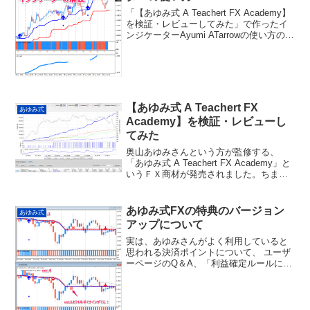
「【あゆみ式 A Teachert FX Academy】
を検証・レビューしてみた」で作ったイ
ンジケーターAyumi ATarrowの使い方の解
説です。Ayumi ATarrowにできること5分
足チャートのエントリー条件がそろった
ポイントで...
【あゆみ式 A Teachert FX
あゆみ式
Academy】を検証・レビューし
てみた
奥山あゆみさんという方が監修する、
「あゆみ式 A Teachert FX Academy」と
いうＦＸ商材が発売されました。ちまた
で結構話題になっているようで、販売ペ
ージを見てみたところ、結構おもしろそ
うな感じがしたので思わず買ってしまい
あゆみ式FXの特典のバージョン
あゆみ式
まし...
アップについて
実は、あゆみさんがよく利用していると
思われる決済ポイントについて、 ユーザ
ーページのQ＆A、「利益確定ルールにつ
いて」に、明確な記述を発見しました
（汗） それが、「あゆみ式FX 専用特典
インジケーターの使い方」で作ったイン
ジケーターの決済ポ...