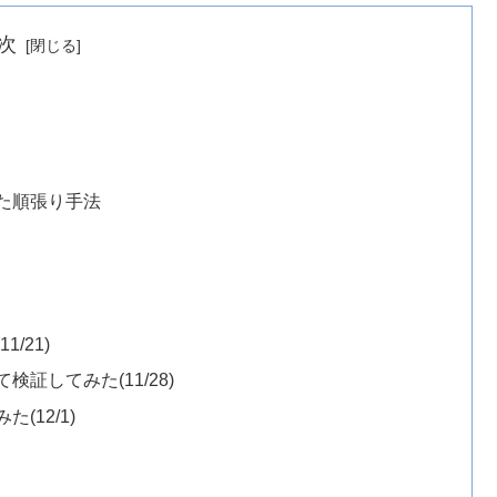
次
いた順張り手法
/21)
証してみた(11/28)
12/1)