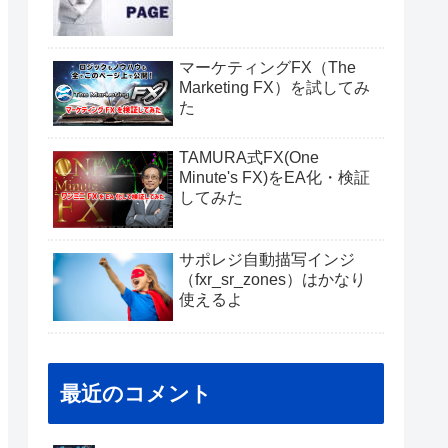
マーケティングFX（The
Marketing FX）を試してみ
た
TAMURA式FX(One
Minute's FX)をEA化・検証
してみた
サポレジ自動描写インジ
（fxr_sr_zones）はかなり
使えるよ
最近のコメント