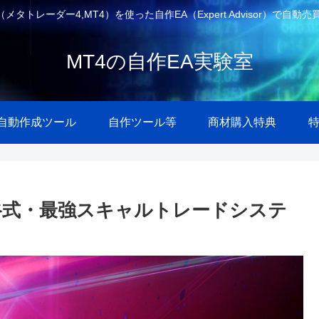
4（メタトレーダー4,MT4）を使った自作EA（Expert Advisor）
MT4の自作EA実験室
A自動作成ツール
自作ツール等
商材購入特典
）奥谷式・最強スキャルトレードシステ