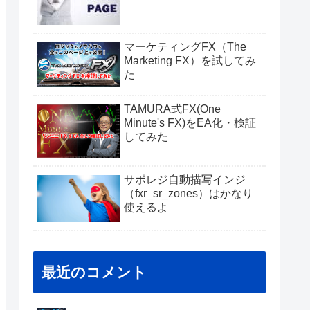
マーケティングFX（The
Marketing FX）を試してみ
た
TAMURA式FX(One
Minute's FX)をEA化・検証
してみた
サポレジ自動描写インジ
（fxr_sr_zones）はかなり
使えるよ
最近のコメント