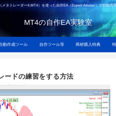
4（メタトレーダー4,MT4）を使った自作EA（Expert Advisor）
MT4の自作EA実験室
A自動作成ツール
自作ツール等
商材購入特典
量トレードの練習をする方法